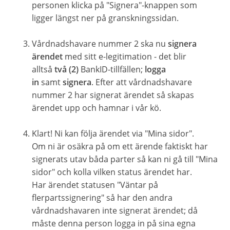
personen klicka på "Signera"-knappen som
ligger längst ner på granskningssidan.
Vårdnadshavare nummer 2 ska nu
signera
ärendet
med sitt e-legitimation - det blir
alltså
två (2)
BankID-tillfällen;
logga
in
samt
signera
. Efter att vårdnadshavare
nummer 2 har signerat ärendet så skapas
ärendet upp och hamnar i vår kö.
Klart! Ni kan följa ärendet via "Mina sidor".
Om ni är osäkra på om ett ärende faktiskt har
signerats utav båda parter så kan ni gå till "Mina
sidor" och kolla vilken status ärendet har.
Har ärendet statusen "Väntar på
flerpartssignering" så har den andra
vårdnadshavaren inte signerat ärendet; då
måste denna person logga in på sina egna