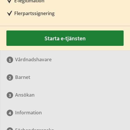
E-legitimation
Flerpartssignering
Starta e-tjänsten
Vårdnadshavare
Barnet
Ansökan
Information