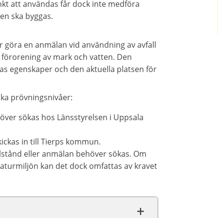
änkt att användas får dock inte medföra
en ska byggas.
r göra en anmälan vid användning av avfall
r förorening av mark och vatten. Den
s egenskaper och den aktuella platsen för
ika prövningsnivåer:
höver sökas hos Länsstyrelsen i Uppsala
ickas in till Tierps kommun.
illstånd eller anmälan behöver sökas. Om
aturmiljön kan det dock omfattas av kravet