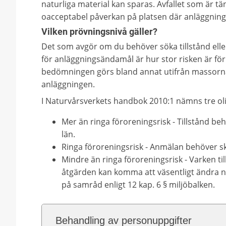
naturliga material kan sparas. Avfallet som är t
oacceptabel påverkan på platsen där anläggning
Vilken prövningsnivå gäller?
Det som avgör om du behöver söka tillstånd elle
för anläggningsändamål är hur stor risken är fö
bedömningen görs bland annat utifrån massorna
anläggningen.
I Naturvårsverkets handbok 2010:1 nämns tre ol
Mer än ringa föroreningsrisk - Tillstånd be
län.
Ringa föroreningsrisk - Anmälan behöver sk
Mindre än ringa föroreningsrisk - Varken t
åtgärden kan komma att väsentligt ändra n
på samråd enligt 12 kap. 6 § miljöbalken.
Behandling av personuppgifter