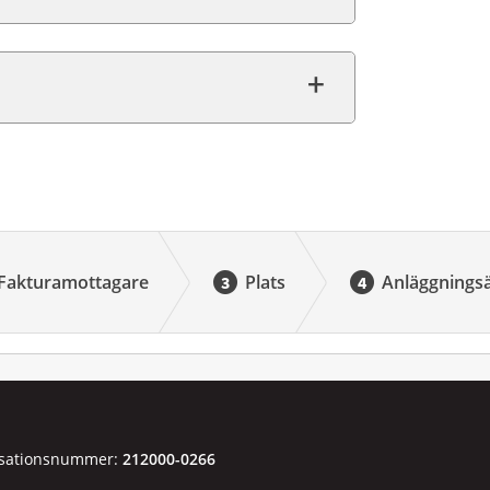
Fakturamottagare
Plats
Anläggningsä
sationsnummer:
212000-0266